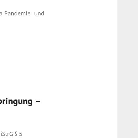
na-Pandemie und
bringung –
iStrG § 5