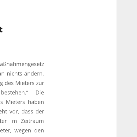
t
 Maßnahmengesetz
an nichts ändern.
g des Mieters zur
estehen.“ Die
es Mieters haben
eht vor, dass der
eter im Zeitraum
ieter, wegen den