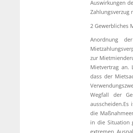
Auswirkungen der
Zahlungsverzug 
2 Gewerbliches M
Anordnung der
Mietzahlungsverp
zur Mietmienderu
Mietvertrag an.
dass der Mietsac
Verwendungszwec
Wegfall der Ge
ausscheiden.Es i
die Maßnahmeen 
in die Situation
extremen Ausnah