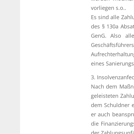
vorliegen s.o..
Es sind alle Zah
des § 130a Absat
GenG. Also all
Geschäftsführe
Aufrechterhaltu
eines Sanierungs
3. Insolvenzanfe
Nach dem Maßnah
geleisteten Zahl
dem Schuldner e
er auch beanspru
die Finanzierun
der Zahlungsunfä