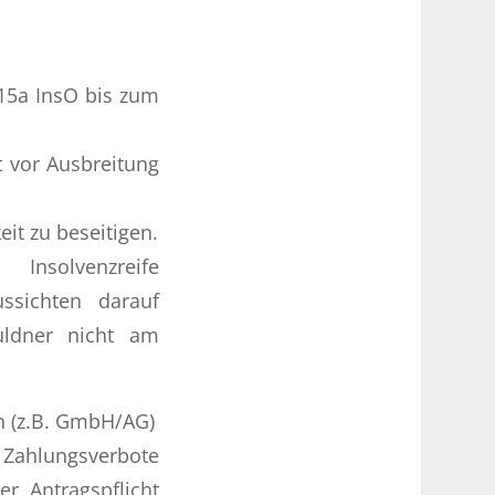
15a InsO bis zum
t vor Ausbreitung
it zu beseitigen.
nsolvenzreife
ssichten darauf
uldner nicht am
n (z.B. GmbH/AG)
 Zahlungsverbote
r Antragspflicht