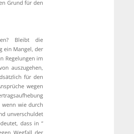
sen Grund für den
en? Bleibt die
g ein Mangel, der
len Regelungen im
avon auszugehen,
dsätzlich für den
 Ansprüche wegen
rtragsaufhebung
t, wenn wie durch
nd unverschuldet
deutet, dass in “
egen Wegfall der