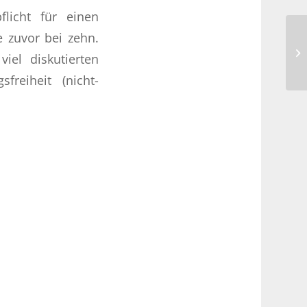
licht für einen
e zuvor bei zehn.
Eu
iel diskutierten
reiheit (nicht-