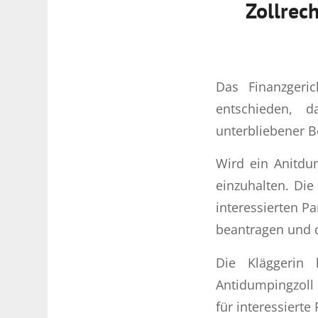
Zollrec
Das Finanzgeri
entschieden, d
unterbliebener B
Wird ein Anitdum
einzuhalten. Di
interessierten P
beantragen und d
Die Kläggerin
Antidumpingzoll
für interessierte